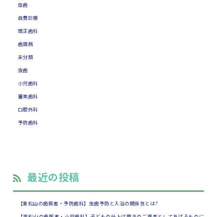
虫歯
自費診療
矯正歯科
歯周病
未分類
抜歯
小児歯科
審美歯科
口腔外科
予防歯科
最近の投稿
【東松山の歯医者・予防歯科】虫歯予防と入浴の関係性とは?
【東松山の歯医者・小児歯科】子どもの仕上げ磨きのご褒美としてあげるものに