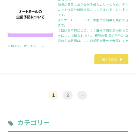
栄養が豊富でありながら低カロリーなため、ダイ
エット食品や健康食品として選ばれることも多い
です。
またオートミールには、虫歯予防効果も期待でき
ます。
今回は具体的にどのような虫歯予防効果があるの
かについて解説します。 糖質の吸収が穏やか 虫
歯の主な原因は、口内の細菌が糖分を分解して出
す酸です。 オートミール...
続きを読む
1
2
»
カテゴリー