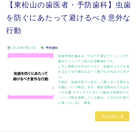
【東松山の歯医者・予防歯科】虫歯
を防ぐにあたって避けるべき意外な
行動
2026年4月17日
予防歯科
虫歯予防の基本は、やはり丁寧なブラッシングや
歯科クリニックで受ける定期検診です。
しかし実際はそれだけでなく、虫歯のリスクを高
めるような行動はなるべく避けなければいけませ
ん。
今回は、虫歯を防ぐにあたって避けるべき意外な
行動について解説します。 酸性洗顔料などの口元
への付着 スキンケアにおいて酸性の洗顔料やピ
ーリング剤を使用している場合、これが口の周り
に残っていると、無意...
続きを読む