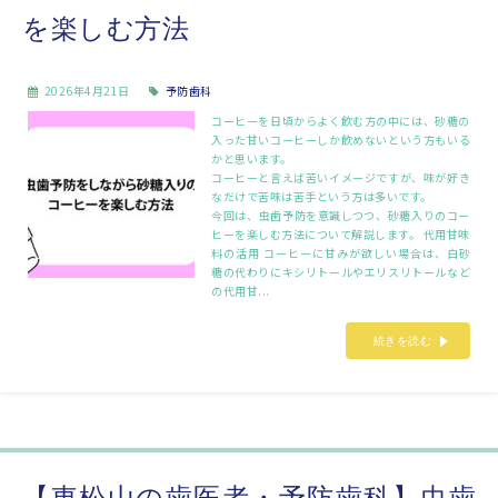
を楽しむ方法
2026年4月21日
予防歯科
コーヒーを日頃からよく飲む方の中には、砂糖の
入った甘いコーヒーしか飲めないという方もいる
かと思います。
コーヒーと言えば苦いイメージですが、味が好き
なだけで苦味は苦手という方は多いです。
今回は、虫歯予防を意識しつつ、砂糖入りのコー
ヒーを楽しむ方法について解説します。 代用甘味
料の活用 コーヒーに甘みが欲しい場合は、白砂
糖の代わりにキシリトールやエリスリトールなど
の代用甘...
続きを読む
【東松山の歯医者・予防歯科】虫歯