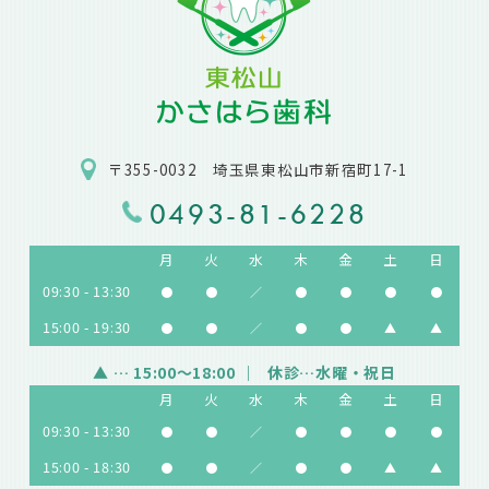
〒355-0032 埼玉県東松山市新宿町17-1
0493-81-6228
月
火
水
木
金
土
日
09:30 - 13:30
●
●
／
●
●
●
●
15:00 - 19:30
●
●
／
●
●
▲
▲
▲
… 15:00～18:00
休診…水曜・祝日
月
火
水
木
金
土
日
09:30 - 13:30
●
●
／
●
●
●
●
15:00 - 18:30
●
●
／
●
●
▲
▲