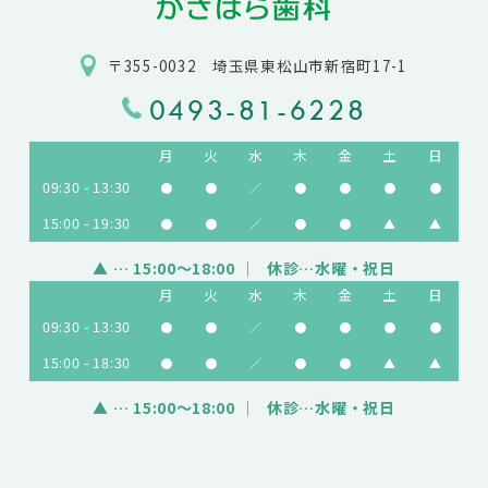
〒355-0032 埼玉県東松山市新宿町17-1
0493-81-6228
月
火
水
木
金
土
日
09:30 - 13:30
●
●
／
●
●
●
●
15:00 - 19:30
●
●
／
●
●
▲
▲
▲
… 15:00～18:00
休診…水曜・祝日
月
火
水
木
金
土
日
09:30 - 13:30
●
●
／
●
●
●
●
15:00 - 18:30
●
●
／
●
●
▲
▲
▲
… 15:00～18:00
休診…水曜・祝日